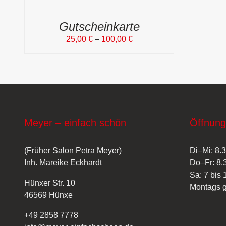
Gutscheinkarte
25,00
€
–
100,00
€
Meyer – einfach schön
Öffnung
(Früher Salon Petra Meyer)
Di–Mi: 8.3
Inh. Mareike Eckhardt
Do–Fr: 8.
Sa: 7 bis 
Hünxer Str. 10
Montags 
46569 Hünxe
+49 2858 7778